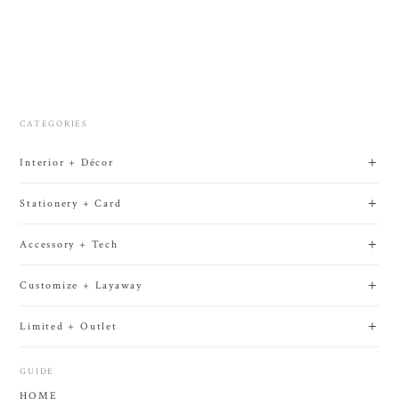
CATEGORIES
Interior + Décor
Stationery + Card
Accessory + Tech
Customize + Layaway
Limited + Outlet
GUIDE
HOME