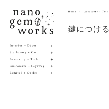
Home
Accessory + Tech
鍵につけ
Interior + Décor
Stationery + Card
Accessory + Tech
Customize + Layaway
Limited + Outlet