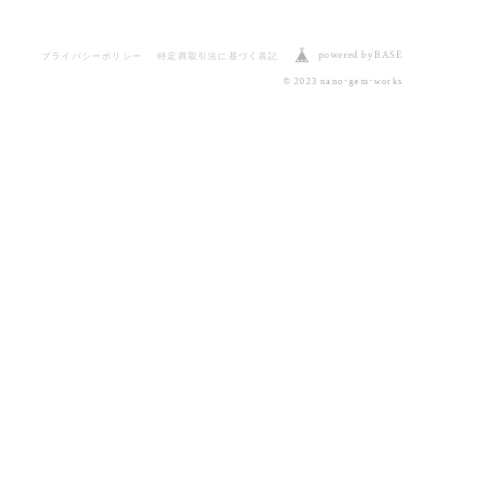
powered by BASE
プライバシーポリシー
特定商取引法に基づく表記
© 2023 nano･gem･works