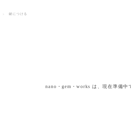
鍵につける
る
nano・gem・works は、現在準備