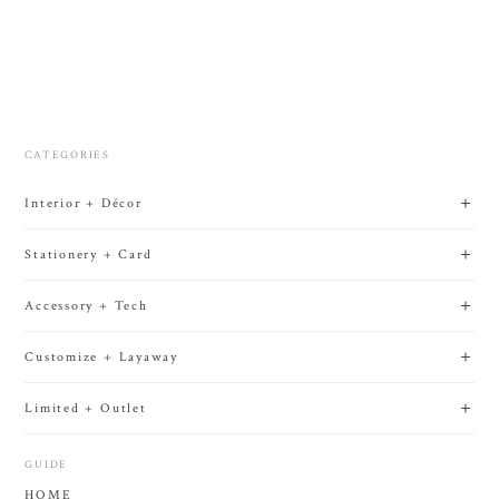
CATEGORIES
Interior + Décor
Stationery + Card
Accessory + Tech
Customize + Layaway
Limited + Outlet
GUIDE
HOME