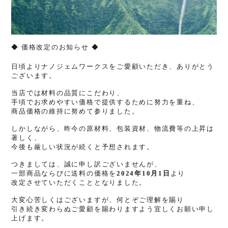
◆
価格改定のお知らせ
◆
日頃よりナノジェムワークスをご愛顧いただき、ありがとう
ございます。
当店では材料の品質にこだわり、
手頃でお求めやすい価格で提供するために
努力を重ね、
商品価格の維持に努めて参りました。
しかしながら、昨今の原材料、包装資材、物流費等の上昇は
著しく、
今後も厳しい状況が続くと予想されます。
つきましては、誠に申し訳ございませんが、
一部商品ならびに送料の価格を
2024年10月1日
より
改定させていただくこととなりました。
大変心苦しくはございますが、何とぞご理解を賜り
引き続き変わらぬご愛顧を賜わりますよう宜しくお願い申し
上げます。