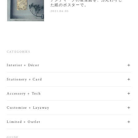
た紙のポスターで。
2021.06.03
CATEGORIES
Interior + Décor
Stationery + Card
Accessory + Tech
Customize + Layaway
Limited + Outlet
GUIDE