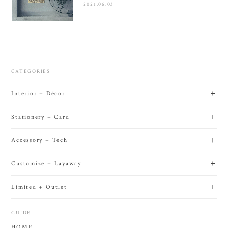
2021.06.03
CATEGORIES
Interior + Décor
Stationery + Card
Accessory + Tech
Customize + Layaway
Limited + Outlet
GUIDE
HOME