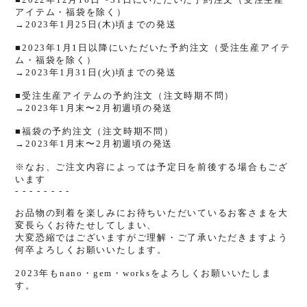
アイテム・福袋を除く）
→2023年1月25日(木)頃までの発送
■2023年1月1日以降にいただいた予約注文
（
受注生産アイテ
ム・福袋を除く）
→2023年1月31日(火)頃までの発送
■受注生産アイテムの
予約
注文（注文時期不問）
→2023年1月末〜2月初週
頃
の発送
■福袋の
予約
注文（注文時期不問）
→2023年1月末〜2月初週
頃
の発送
※なお、ご注文内容によっては予定日を前後する場合もござ
います
- - - - - - - -
お品物の到着を楽しみにお待ちいただいているお客さまを大
変長らくお待たせしてしまい、
大変恐縮ではございますがご理解・ご了承いただきますよう
何卒よろしくお願いいたします。
2023年もnano・gem・worksをよろしくお願いいたしま
す。